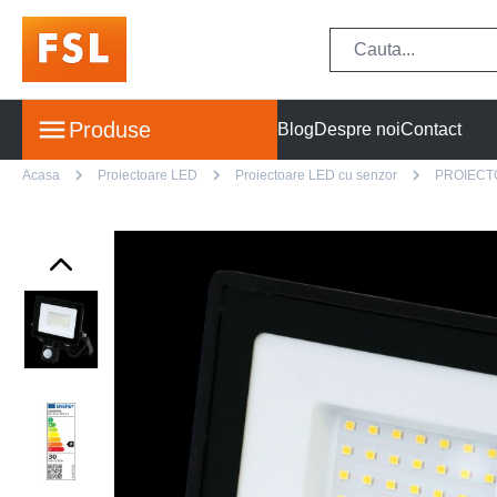
Produse
Blog
Despre noi
Contact
Acasa
Proiectoare LED
Proiectoare LED cu senzor
PROIECT