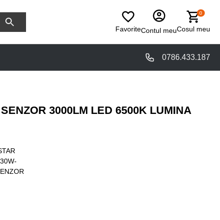
0
Favorite
Cosul meu
Contul meu
0786.433.187
SENZOR 3000LM LED 6500K LUMINA
STAR
-30W-
SENZOR