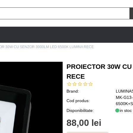
OR 30W CU SENZOR 3000LM LED 6500K LUMINA RECE
PROIECTOR 30W CU 
RECE
Brand:
LUMINA
MK-G13
Cod produs:
6500K+
Disponibilitate:
in stoc
88,00 lei