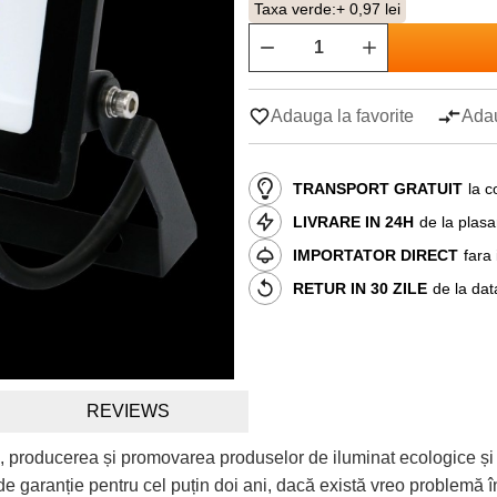
Taxa verde:
+ 0,97 lei
Adauga la favorite
Adau
TRANSPORT GRATUIT
la c
LIVRARE IN 24H
de la plas
IMPORTATOR DIRECT
fara
RETUR IN 30 ZILE
de la dat
REVIEWS
, producerea și promovarea produselor de iluminat ecologice și
e garanție pentru cel puțin doi ani, dacă există vreo problemă în