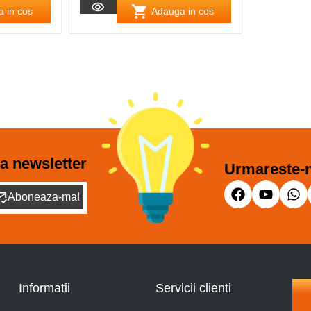
 in cos
Adauga in cos
a newsletter
Urmareste-n
Aboneaza-ma!
Informatii
Servicii clienti