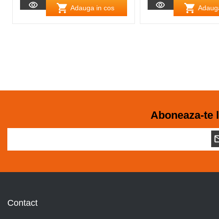
Adauga in cos
Adauga
Aboneaza-te l
Contact