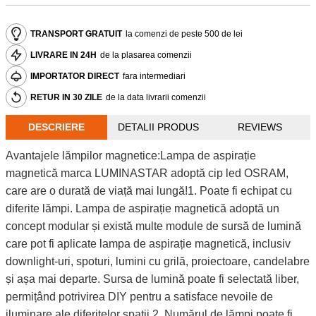
TRANSPORT GRATUIT
la comenzi de peste 500 de lei
LIVRARE IN 24H
de la plasarea comenzii
IMPORTATOR DIRECT
fara intermediari
RETUR IN 30 ZILE
de la data livrarii comenzii
DESCRIERE
DETALII PRODUS
REVIEWS
Avantajele lămpilor magnetice:Lampa de aspirație
magnetică marca LUMINASTAR adoptă cip led OSRAM,
care are o durată de viață mai lungă!1. Poate fi echipat cu
diferite lămpi. Lampa de aspirație magnetică adoptă un
concept modular și există multe module de sursă de lumină
care pot fi aplicate lampa de aspirație magnetică, inclusiv
downlight-uri, spoturi, lumini cu grilă, proiectoare, candelabre
și așa mai departe. Sursa de lumină poate fi selectată liber,
permițând potrivirea DIY pentru a satisface nevoile de
iluminare ale diferitelor spații.2. Numărul de lămpi poate fi