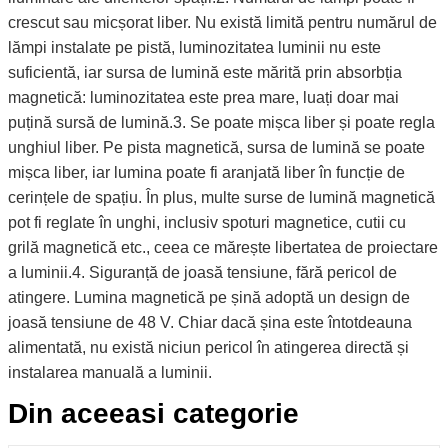
crescut sau micșorat liber. Nu există limită pentru numărul de
lămpi instalate pe pistă, luminozitatea luminii nu este
suficientă, iar sursa de lumină este mărită prin absorbția
magnetică: luminozitatea este prea mare, luați doar mai
puțină sursă de lumină.3. Se poate mișca liber și poate regla
unghiul liber. Pe pista magnetică, sursa de lumină se poate
mișca liber, iar lumina poate fi aranjată liber în funcție de
cerințele de spațiu. În plus, multe surse de lumină magnetică
pot fi reglate în unghi, inclusiv spoturi magnetice, cutii cu
grilă magnetică etc., ceea ce mărește libertatea de proiectare
a luminii.4. Siguranță de joasă tensiune, fără pericol de
atingere. Lumina magnetică pe șină adoptă un design de
joasă tensiune de 48 V. Chiar dacă șina este întotdeauna
alimentată, nu există niciun pericol în atingerea directă și
instalarea manuală a luminii.
Din aceeasi categorie