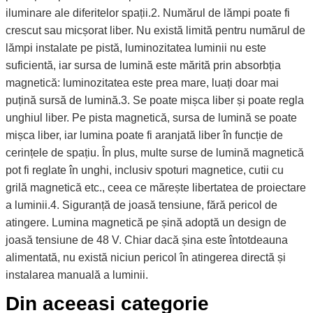
iluminare ale diferitelor spații.2. Numărul de lămpi poate fi
crescut sau micșorat liber. Nu există limită pentru numărul de
lămpi instalate pe pistă, luminozitatea luminii nu este
suficientă, iar sursa de lumină este mărită prin absorbția
magnetică: luminozitatea este prea mare, luați doar mai
puțină sursă de lumină.3. Se poate mișca liber și poate regla
unghiul liber. Pe pista magnetică, sursa de lumină se poate
mișca liber, iar lumina poate fi aranjată liber în funcție de
cerințele de spațiu. În plus, multe surse de lumină magnetică
pot fi reglate în unghi, inclusiv spoturi magnetice, cutii cu
grilă magnetică etc., ceea ce mărește libertatea de proiectare
a luminii.4. Siguranță de joasă tensiune, fără pericol de
atingere. Lumina magnetică pe șină adoptă un design de
joasă tensiune de 48 V. Chiar dacă șina este întotdeauna
alimentată, nu există niciun pericol în atingerea directă și
instalarea manuală a luminii.
Din aceeasi categorie