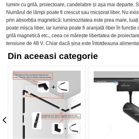
lumini cu grilă, proiectoare, candelabre și așa mai departe. Su
Numărul de lămpi poate fi crescut sau micșorat liber. Nu exist
prin absorbția magnetică: luminozitatea este prea mare, luați
poate mișca liber, iar lumina poate fi aranjată liber în funcție
grilă magnetică etc., ceea ce mărește libertatea de proiecta
tensiune de 48 V. Chiar dacă șina este întotdeauna alimentată
Din aceeasi categorie