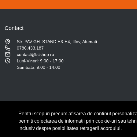
Contact
Str. PAV GH .STAND H3-H4, Ilfov, Afumati
0786.433.187
contact@fslshop.ro
Luni-Vineri: 9:00 - 17:00
Sambata: 9:00 - 14:00
Pentru scopuri precum afisarea de continut personaliza
© Copyright 2026 Lumilux.
Toate drepturile rezervate.
permiti colectarea de informatii prin cookie-uri sau teh
inclusiv despre posibilitatea retragerii acordului.