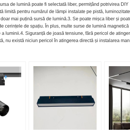
rsa de lumină poate fi selectată liber, permițând potrivirea DIY p
ă limită pentru numărul de lămpi instalate pe pistă, luminozitate
 doar mai puțină sursă de lumină.3. Se poate mișca liber și poat
 de cerințele de spațiu. În plus, multe surse de lumină magnetică p
re a luminii.4. Siguranță de joasă tensiune, fără pericol de ati
, nu există niciun pericol în atingerea directă și instalarea man