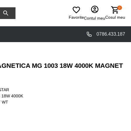
0
Favorite
Cosul meu
Contul meu
0786.433.187
GNETICA MG 1003 18W 4000K MAGNET
STAR
 18W 4000K
 WT