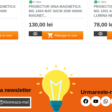
in stoc
in stoc
AGNETICA
PROIECTOR SINA MAGNETICA
PROIECTO
000K
MG 1004 MAT 60CM 20W 4000K
MG 1001 
MAGNET...
LUMINA N
130,00 lei
78,00 l
 in cos
Adauga in cos
a newsletter
Urmareste-n
Aboneaza-ma!