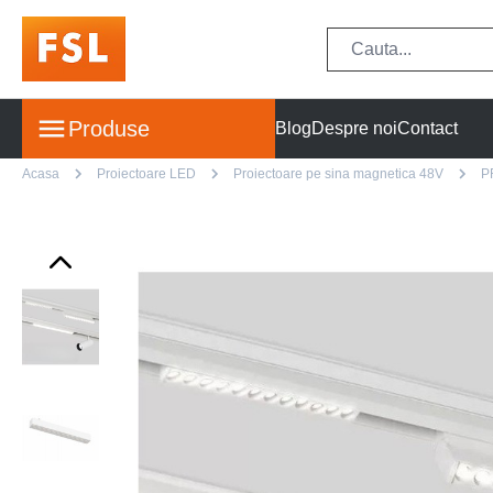
Produse
Blog
Despre noi
Contact
Acasa
Proiectoare LED
Proiectoare pe sina magnetica 48V
P