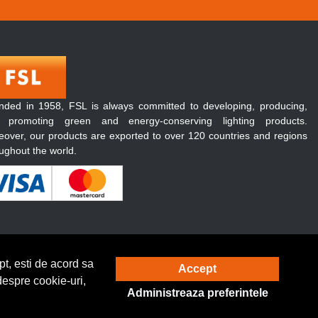
nded in 1958, FSL is always committed to developing, producing,
 promoting green and energy-conserving lighting products.
over, our products are exported to over 120 countries and regions
ughout the world.
t, esti de acord sa
Accept
Solutie eCommerce
powered by
despre cookie-uri,
Administreaza preferintele