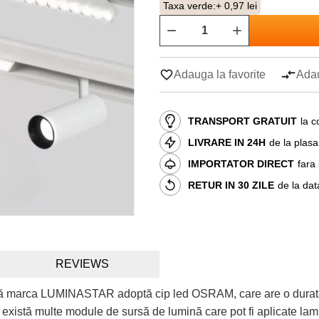
Taxa verde:
+ 0,97 lei
Adauga la favorite
Adau
TRANSPORT GRATUIT
la c
LIVRARE IN 24H
de la plas
IMPORTATOR DIRECT
fara
RETUR IN 30 ZILE
de la dat
REVIEWS
 marca LUMINASTAR adoptă cip led OSRAM, care are o durată de 
istă multe module de sursă de lumină care pot fi aplicate lampa