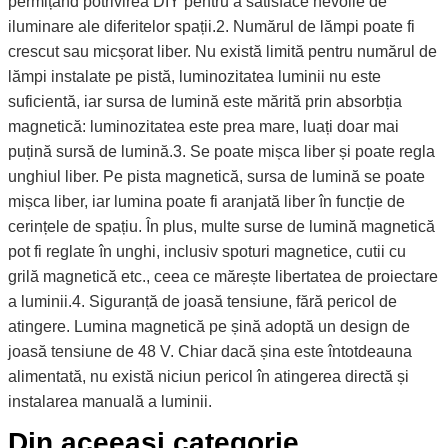
permițând potrivirea DIY pentru a satisface nevoile de
iluminare ale diferitelor spații.2. Numărul de lămpi poate fi
crescut sau micșorat liber. Nu există limită pentru numărul de
lămpi instalate pe pistă, luminozitatea luminii nu este
suficientă, iar sursa de lumină este mărită prin absorbția
magnetică: luminozitatea este prea mare, luați doar mai
puțină sursă de lumină.3. Se poate mișca liber și poate regla
unghiul liber. Pe pista magnetică, sursa de lumină se poate
mișca liber, iar lumina poate fi aranjată liber în funcție de
cerințele de spațiu. În plus, multe surse de lumină magnetică
pot fi reglate în unghi, inclusiv spoturi magnetice, cutii cu
grilă magnetică etc., ceea ce mărește libertatea de proiectare
a luminii.4. Siguranță de joasă tensiune, fără pericol de
atingere. Lumina magnetică pe șină adoptă un design de
joasă tensiune de 48 V. Chiar dacă șina este întotdeauna
alimentată, nu există niciun pericol în atingerea directă și
instalarea manuală a luminii.
Din aceeasi categorie