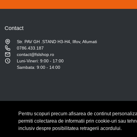
Contact
Str. PAV GH .STAND H3-H4, Ilfov, Afumati
0786.433.187
contact@fslshop.ro
Luni-Vineri: 9:00 - 17:00
Sambata: 9:00 - 14:00
Pentru scopuri precum afisarea de continut personaliza
© Copyright 2026 Lumilux.
Toate drepturile rezervate.
permiti colectarea de informatii prin cookie-uri sau teh
inclusiv despre posibilitatea retragerii acordului.