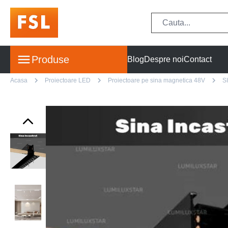
Produse
Blog
Despre noi
Contact
Acasa
Proiectoare LED
Proiectoare pe sina magnetica 48V
S