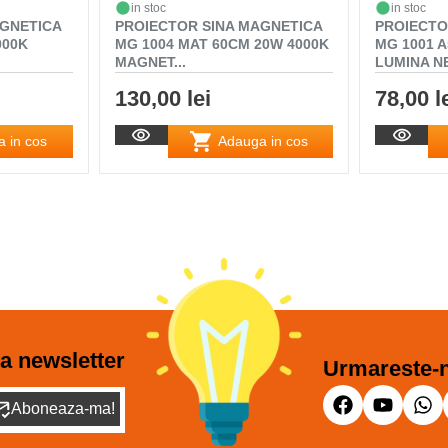
in stoc
in stoc
AGNETICA
PROIECTOR SINA MAGNETICA
PROIECTO
000K
MG 1004 MAT 60CM 20W 4000K
MG 1001 
MAGNET...
LUMINA N
130,00 lei
78,00 l
 in cos
Adauga in cos
a newsletter
Urmareste-n
Aboneaza-ma!