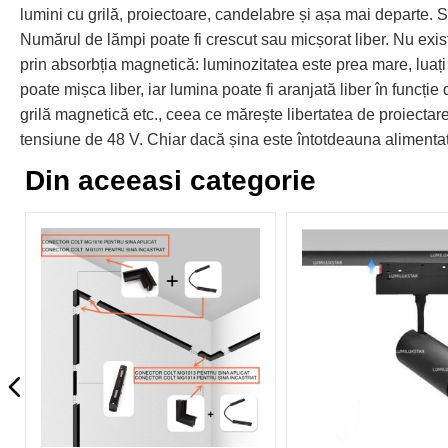
lumini cu grilă, proiectoare, candelabre și așa mai departe. Su
Numărul de lămpi poate fi crescut sau micșorat liber. Nu exist
prin absorbția magnetică: luminozitatea este prea mare, luați
poate mișca liber, iar lumina poate fi aranjată liber în funcție
grilă magnetică etc., ceea ce mărește libertatea de proiecta
tensiune de 48 V. Chiar dacă șina este întotdeauna alimentată
Din aceeasi categorie