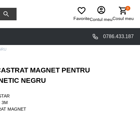
0
Favorite
Cosul meu
Contul meu
0786.433.187
GRU
NCASTRAT MAGNET PENTRU
NETIC NEGRU
STAR
 3M
RAT MAGNET