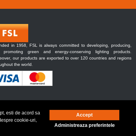
nded in 1958, FSL is always committed to developing, producing,
 promoting green and energy-conserving lighting products.
over, our products are exported to over 120 countries and regions
ughout the world.
t, esti de acord sa
Accept
Solutie eCommerce
powered by
despre cookie-uri,
Administreaza preferintele