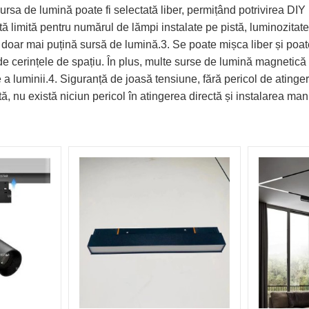
rsa de lumină poate fi selectată liber, permițând potrivirea DIY p
ă limită pentru numărul de lămpi instalate pe pistă, luminozitate
 doar mai puțină sursă de lumină.3. Se poate mișca liber și poat
 de cerințele de spațiu. În plus, multe surse de lumină magnetică p
re a luminii.4. Siguranță de joasă tensiune, fără pericol de ati
, nu există niciun pericol în atingerea directă și instalarea man