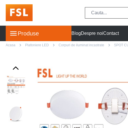
Produse
Blog
Despre noi
Contact
Acasa
Plafoniere LED
Corpuri de iluminat incastrate
SPOT C