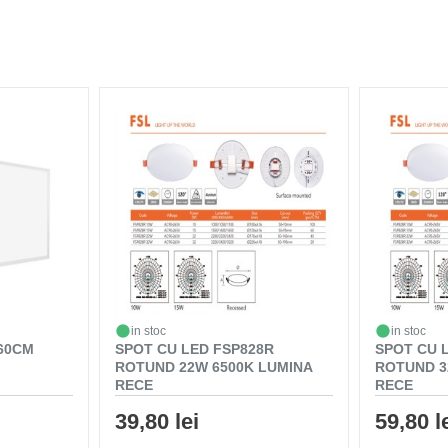
in stoc
in stoc
 60CM
SPOT CU LED FSP828R
SPOT CU 
ROTUND 22W 6500K LUMINA
ROTUND 3
RECE
RECE
39,80 lei
59,80 l