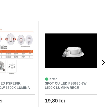
in stoc
LED FSP828R
SPOT CU LED FSS630 6W
2W 6500K LUMINA
6500K LUMINA RECE
ei
19,80 lei