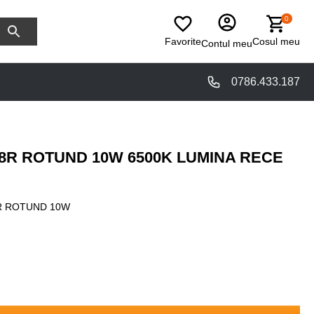
0
Favorite
Cosul meu
Contul meu
0786.433.187
8R ROTUND 10W 6500K LUMINA RECE
R ROTUND 10W