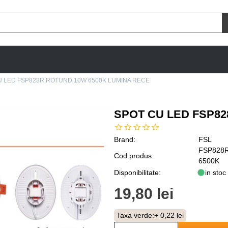
U LED FSP828R ROTUND 10W 6500K LUMINA RECE
SPOT CU LED FSP82
Brand:
FSL
FSP828
Cod produs:
6500K
Disponibilitate:
in stoc
19,80 lei
Taxa verde:
+ 0,22 lei