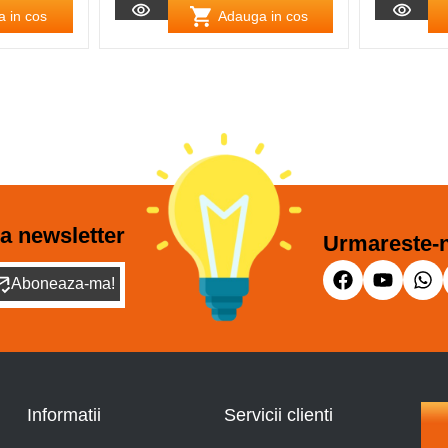
 in cos
Adauga in cos
a newsletter
Urmareste-n
Aboneaza-ma!
Informatii
Servicii clienti