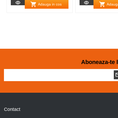
Adauga in cos
Adauga
Aboneaza-te l
Contact