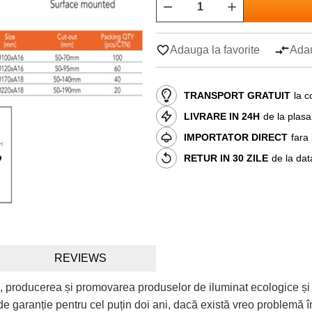
Adauga la favorite
Adau
TRANSPORT GRATUIT
la c
LIVRARE IN 24H
de la plas
IMPORTATOR DIRECT
fara
RETUR IN 30 ZILE
de la dat
REVIEWS
, producerea și promovarea produselor de iluminat ecologice și
e garanție pentru cel puțin doi ani, dacă există vreo problemă în