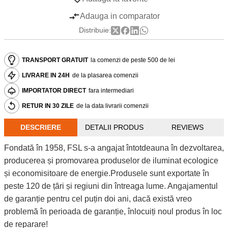
Adauga in comparator
Distribuie:
TRANSPORT GRATUIT
la comenzi de peste 500 de lei
LIVRARE IN 24H
de la plasarea comenzii
IMPORTATOR DIRECT
fara intermediari
RETUR IN 30 ZILE
de la data livrarii comenzii
DESCRIERE
DETALII PRODUS
REVIEWS
Fondată în 1958, FSL s-a angajat întotdeauna în dezvoltarea,
producerea și promovarea produselor de iluminat ecologice
și economisitoare de energie.Produsele sunt exportate în
peste 120 de țări și regiuni din întreaga lume. Angajamentul
de garanție pentru cel puțin doi ani, dacă există vreo
problemă în perioada de garanție, înlocuiți noul produs în loc
de reparare!