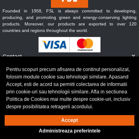
Founded in 1958, FSL is always committed to developing,
producing, and promoting green and energy-conserving lighting
products. Moreover, our products are exported to over 120
countries and regions throughout the world.
Contact
Informatii
Pentru scopuri precum afisarea de continut personalizat,
Servicii clienti
folosim module cookie sau tehnologii similare. Apasand
Accept, esti de acord sa permiti colectarea de informatii
prin cookie-uri sau tehnologii similare. Afla in sectiunea
© Copyright 2026 Lumilux.
Toate drepturile rezervate.
Politica de Cookies mai multe despre cookie-uri, inclusiv
despre posibilitatea retragerii acordului.
Solutie eCommerce
powered by
Accept
Administreaza preferintele
BrowserID: