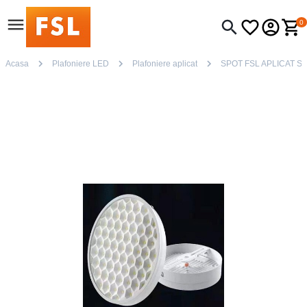
0
Acasa
Plafoniere LED
Plafoniere aplicat
SPOT FSL APLICAT S