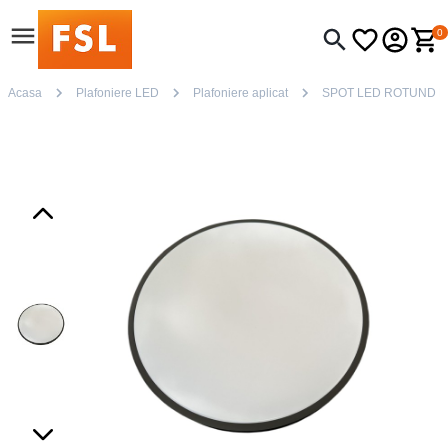
0
Acasa
Plafoniere LED
Plafoniere aplicat
SPOT LED ROTUND NE