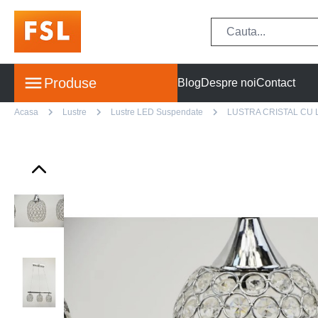
Produse
Blog
Despre noi
Contact
Acasa
Lustre
Lustre LED Suspendate
LUSTRA CRISTAL CU 