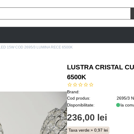
LED 15W COD 2695/3 LUMINA RECE 6500K
LUSTRA CRISTAL CU
6500K
Brand:
Cod produs:
2695/3 N
Disponibilitate:
la com
236,00 lei
Taxa verde:
+ 0,97 lei