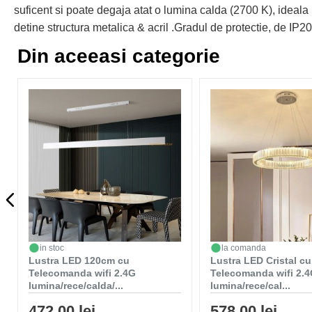
suficent si poate degaja atat o lumina calda (2700 K), ideala 
detine structura metalica & acril .Gradul de protectie, de IP20
Din aceeasi categorie
in stoc
la comanda
Lustra LED 120cm cu
Lustra LED Cristal cu
Telecomanda wifi 2.4G
Telecomanda wifi 2.
lumina/rece/calda/...
lumina/rece/cal...
472,00 lei
578,00 lei