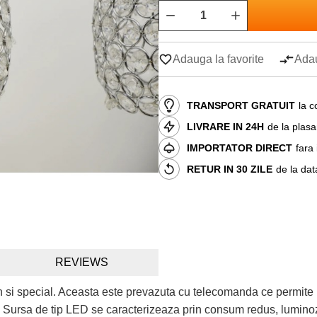
Adauga la favorite
Adau
TRANSPORT GRATUIT
la c
LIVRARE IN 24H
de la plas
IMPORTATOR DIRECT
fara
RETUR IN 30 ZILE
de la dat
REVIEWS
n si special. Aceasta este prevazuta cu telecomanda ce permite 
a. Sursa de tip LED se caracterizeaza prin consum redus, luminoz