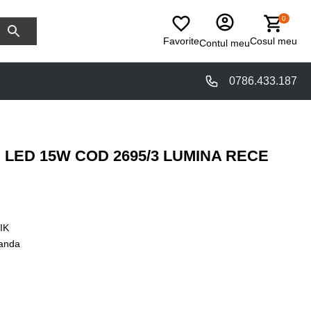
0
Favorite
Cosul meu
Contul meu
0786.433.187
 LED 15W COD 2695/3 LUMINA RECE
IK
anda