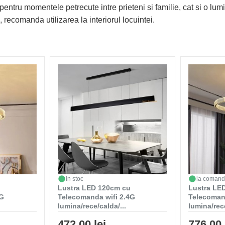
pentru momentele petrecute intre prieteni si familie, cat si o lu
, recomanda utilizarea la interiorul locuintei.
in stoc
la coman
Lustra LED 120cm cu
Lustra LED
4G
Telecomanda wifi 2.4G
Telecoman
lumina/rece/calda/...
lumina/rece
472,00 lei
776,00 