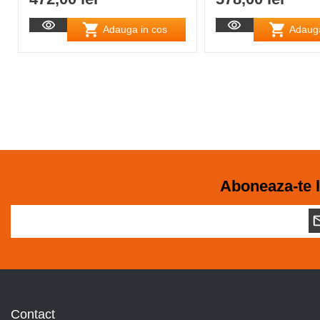
Adauga in cos
Adauga
Aboneaza-te l
Contact