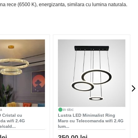
mina rece (6500 K), energizanta, similara cu lumina naturala.
da
in stoc
 Cristal cu
Lustra LED Minimalist Ring
da wifi 2.4G
Maro cu Telecomanda wifi 2.4G
/cald...
lum...
lei
350,00 lei