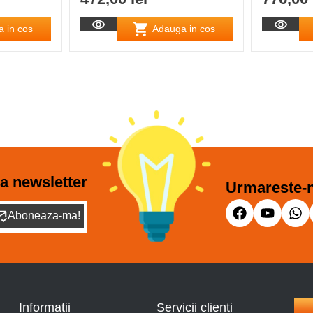
 in cos
Adauga in cos
a newsletter
Urmareste-n
Aboneaza-ma!
Informatii
Servicii clienti