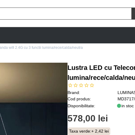
da wifi 2.4G cu 3 functii lumina/rece/calda/neutra
Lustra LED cu Telecom
lumina/rece/calda/neu
Brand:
LUMINA
Cod produs:
MD3717/
Disponibilitate:
in stoc
578,00 lei
Taxa verde:
+ 2,42 lei