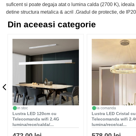
suficent si poate degaja atat o lumina calda (2700 K), ideala 
detine structura metalica & acril .Gradul de protectie, de IP20
Din aceeasi categorie
in stoc
la comanda
Lustra LED 120cm cu
Lustra LED Cristal cu
Telecomanda wifi 2.4G
Telecomanda wifi 2.
lumina/rece/calda/...
lumina/rece/cal...
472,00 lei
578,00 lei