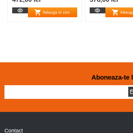
Adauga in cos
Adauga
Aboneaza-te l
Contact