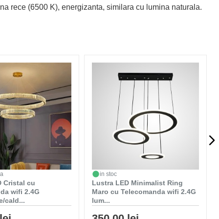
mina rece (6500 K), energizanta, similara cu lumina naturala.
da
in stoc
 Cristal cu
Lustra LED Minimalist Ring
da wifi 2.4G
Maro cu Telecomanda wifi 2.4G
/cald...
lum...
lei
350,00 lei