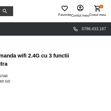
0
Favorite
Cosul meu
Contul meu
0786.433.187
anda wifi 2.4G cu 3 functii
tra
STAR
60 GD