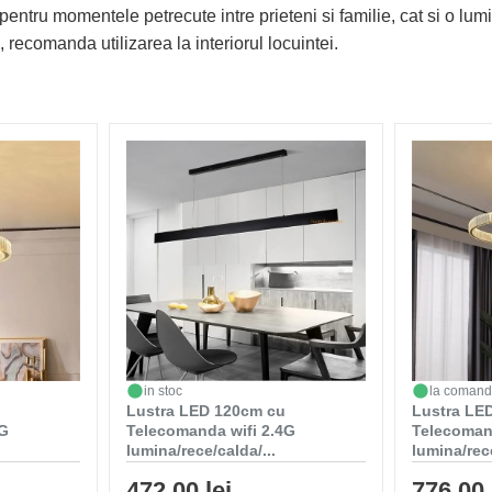
pentru momentele petrecute intre prieteni si familie, cat si o lu
, recomanda utilizarea la interiorul locuintei.
in stoc
la coman
Lustra LED 120cm cu
Lustra LED
4G
Telecomanda wifi 2.4G
Telecoman
lumina/rece/calda/...
lumina/rece
472,00 lei
776,00 