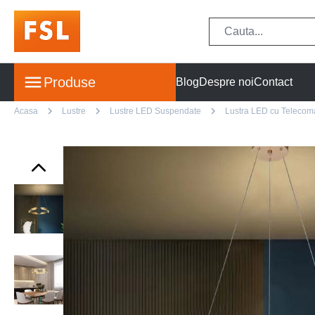
Produse
Blog
Despre noi
Contact
Acasa
Lustre
Lustre LED Suspendate
Lustra LED cu Telecoman