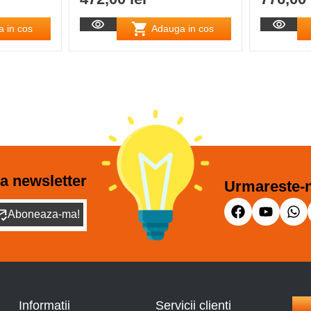
 in cos
Adauga in cos
a newsletter
Urmareste-n
Aboneaza-ma!
Informatii
Servicii clienti