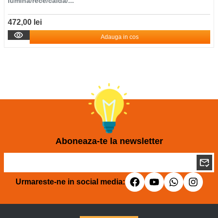
lumina/rece/calda/...
472,00 lei
Adauga in cos
Aboneaza-te la newsletter
Urmareste-ne in social media: