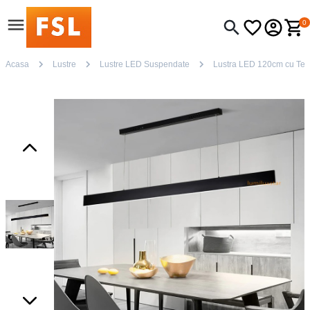
0
Acasa
Lustre
Lustre LED Suspendate
Lustra LED 120cm cu Telec