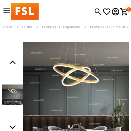
0
Acasa
Lustre
Lustre LED Suspendate
Lustra LED Minimalist Rin