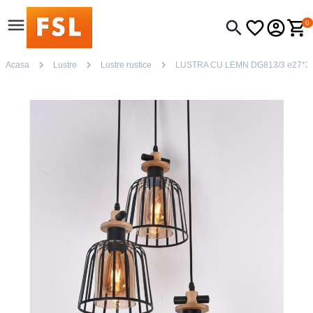
0
Acasa
Lustre
Lustre rustice
LUSTRA CU LEMN DG813/3 e27*3 