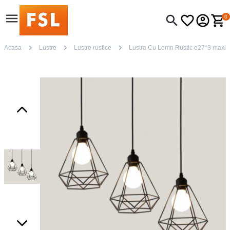
0
Acasa
Lustre
Lustre rustice
Lustra Cu Lemn Rustic e27*3 maxi