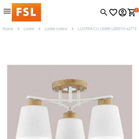
0
Acasa
Lustre
Lustre rustice
LUSTRA CU LEMN L0007/3 e27*3 