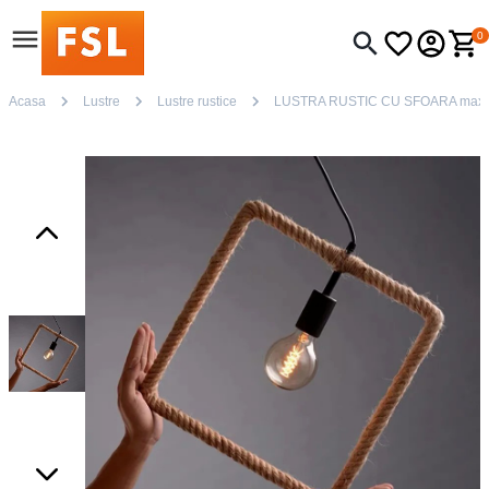
0
Acasa
Lustre
Lustre rustice
LUSTRA RUSTIC CU SFOARA maxi