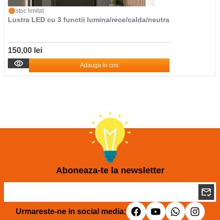
stoc limitat
Lustra LED cu 3 functii lumina/rece/calda/neutra
150,00 lei
Adauga in cos
Aboneaza-te la newsletter
Urmareste-ne in social media: