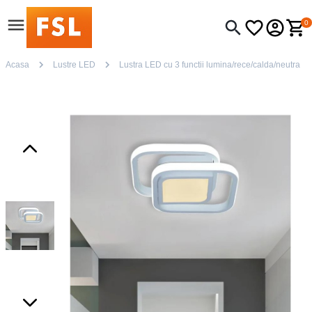
0
Acasa
Lustre LED
Lustra LED cu 3 functii lumina/rece/calda/neutra