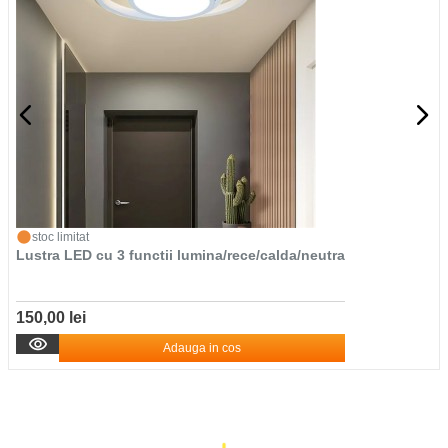
stoc limitat
Lustra LED cu 3 functii lumina/rece/calda/neutra
150,00 lei
Adauga in cos