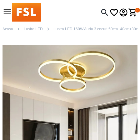
0
Acasa
Lustre LED
Lustra LED 160W Auriu 3 cecuri 50cm+40cm+30cm cu