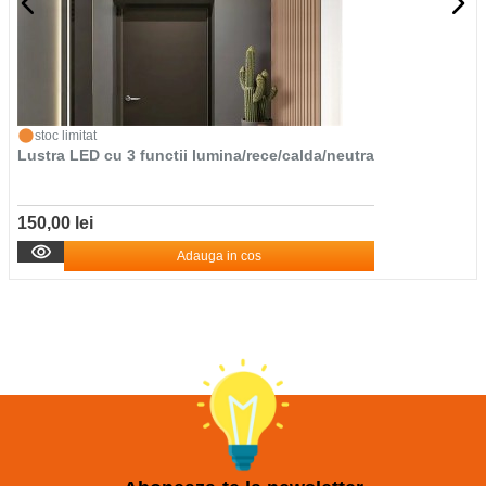
stoc limitat
Lustra LED cu 3 functii lumina/rece/calda/neutra
150,00 lei
Adauga in cos