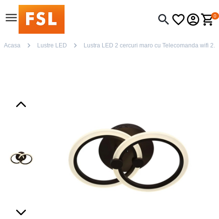
0
Acasa
Lustre LED
Lustra LED 2 cercuri maro cu Telecomanda wifi 2.4G