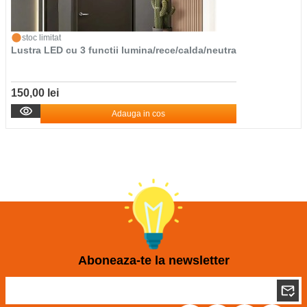
stoc limitat
Lustra LED cu 3 functii lumina/rece/calda/neutra
150,00 lei
Adauga in cos
Aboneaza-te la newsletter