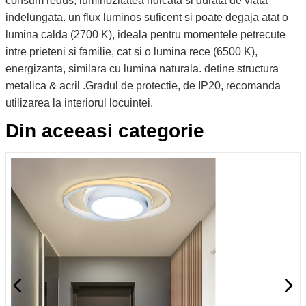
consum redus, luminozitatea ridicata si durata de viata
indelungata. un flux luminos suficent si poate degaja atat o
lumina calda (2700 K), ideala pentru momentele petrecute
intre prieteni si familie, cat si o lumina rece (6500 K),
energizanta, similara cu lumina naturala. detine structura
metalica & acril .Gradul de protectie, de IP20, recomanda
utilizarea la interiorul locuintei.
Din aceeasi categorie