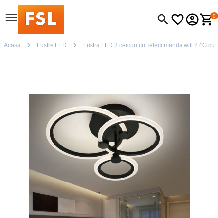
0
Acasa
Lustre LED
Lustra LED 3 cercuri cu Telecomanda wifi 2.4G cu l