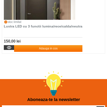
stoc limitat
Lustra LED cu 3 functii lumina/rece/calda/neutra
150,00 lei
Adauga in cos
Aboneaza-te la newsletter