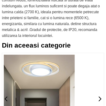
consum redus, luminozitatea ridicata si durata de viata
indelungata. un flux luminos suficent si poate degaja atat o
lumina calda (2700 K), ideala pentru momentele petrecute
intre prieteni si familie, cat si o lumina rece (6500 K),
energizanta, similara cu lumina naturala. detine structura
metalica & acril .Gradul de protectie, de IP20, recomanda
utilizarea la interiorul locuintei.
Din aceeasi categorie