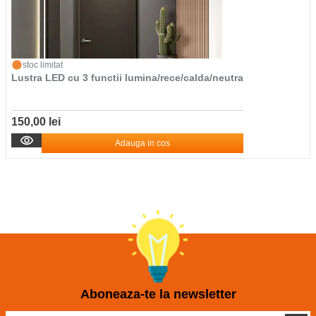
stoc limitat
Lustra LED cu 3 functii lumina/rece/calda/neutra
150,00 lei
Adauga in cos
Aboneaza-te la newsletter