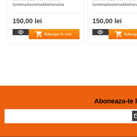
lumina/rece/calda/neutra
lumina/rece/calda/ne
150,00 lei
150,00 lei
Adauga in cos
Adauga
Aboneaza-te l