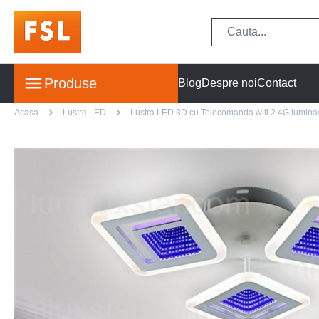
Produse
Blog
Despre noi
Contact
Acasa
Lustre LED
Lustra LED 3D cu Telecomanda wifi 2.4G lumina/r