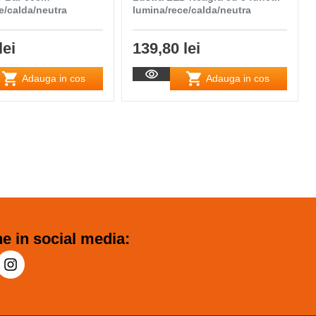
e/calda/neutra
lumina/rece/calda/neutra
lei
139,80 lei
Adauga in cos
Adauga in cos
e in social media: