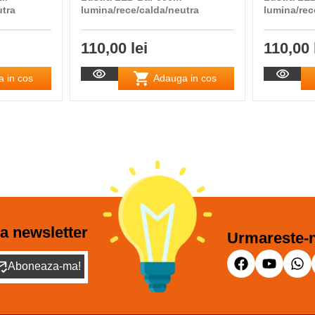
utra
lumina/rece/calda/neutra
lumina/rec
110,00 lei
110,00 
 in cos
Adauga in cos
a newsletter
Urmareste-n
Aboneaza-ma!