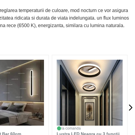
reglarea temperaturii de culoare, mod nocturn ce vor asigura
itatea ridicata si durata de viata indelungata. un flux luminos
mina rece (6500 K), energizanta, similara cu lumina naturala.
la comanda
D Bar 60cm
Lustra LED Neagra cu 3 functii