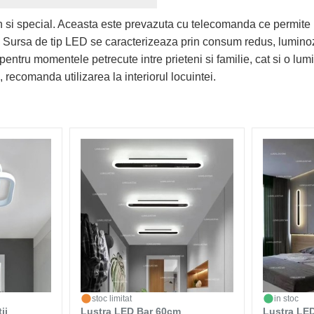
n si special. Aceasta este prevazuta cu telecomanda ce permite 
a. Sursa de tip LED se caracterizeaza prin consum redus, luminoz
pentru momentele petrecute intre prieteni si familie, cat si o lu
, recomanda utilizarea la interiorul locuintei.
stoc limitat
in stoc
ii
Lustra LED Bar 60cm
Lustra LE