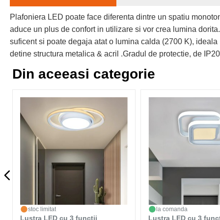
Plafoniera LED poate face diferenta dintre un spatiu monoto
aduce un plus de confort in utilizare si vor crea lumina dorit
suficent si poate degaja atat o lumina calda (2700 K), ideala 
detine structura metalica & acril .Gradul de protectie, de IP20
Din aceeasi categorie
stoc limitat
la comanda
Lustra LED cu 3 functii
Lustra LED cu 3 funct