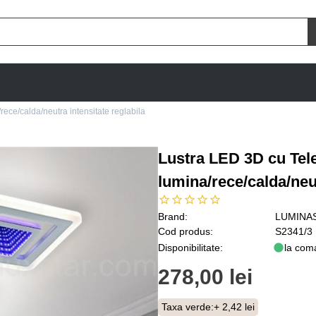
ece/calda/neutra intensitate reglabila
Lustra LED 3D cu Tel
lumina/rece/calda/neut
Brand:
LUMINA
Cod produs:
S2341/3
Disponibilitate:
la com
278,00 lei
Taxa verde:
+ 2,42 lei