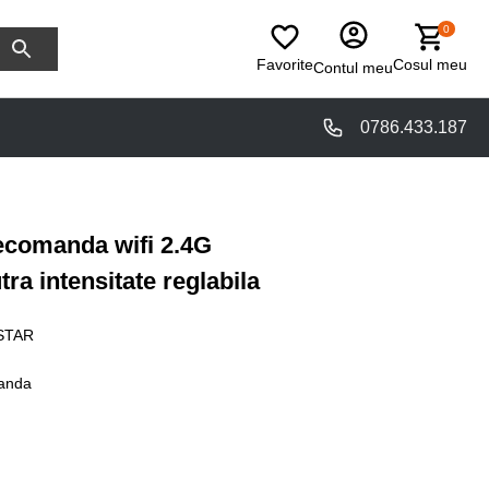
0
Favorite
Cosul meu
Contul meu
0786.433.187
ecomanda wifi 2.4G
ra intensitate reglabila
STAR
anda