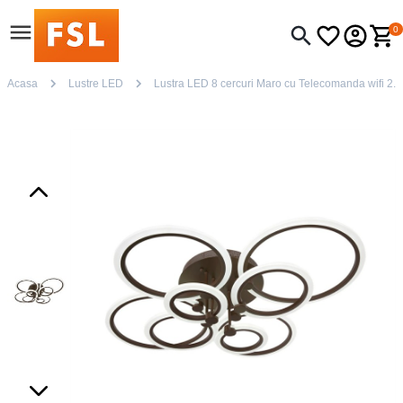
0
Acasa
Lustre LED
Lustra LED 8 cercuri Maro cu Telecomanda wifi 2.4G