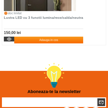
stoc limitat
Lustra LED cu 3 functii lumina/rece/calda/neutra
150,00 lei
Adauga in cos
Aboneaza-te la newsletter