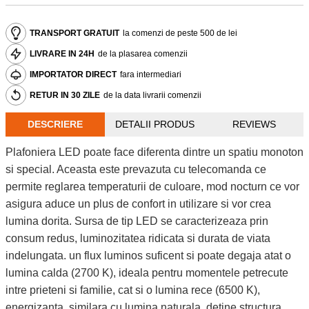
TRANSPORT GRATUIT
la comenzi de peste 500 de lei
LIVRARE IN 24H
de la plasarea comenzii
IMPORTATOR DIRECT
fara intermediari
RETUR IN 30 ZILE
de la data livrarii comenzii
DESCRIERE
DETALII PRODUS
REVIEWS
Plafoniera LED poate face diferenta dintre un spatiu monoton
si special. Aceasta este prevazuta cu telecomanda ce
permite reglarea temperaturii de culoare, mod nocturn ce vor
asigura aduce un plus de confort in utilizare si vor crea
lumina dorita. Sursa de tip LED se caracterizeaza prin
consum redus, luminozitatea ridicata si durata de viata
indelungata. un flux luminos suficent si poate degaja atat o
lumina calda (2700 K), ideala pentru momentele petrecute
intre prieteni si familie, cat si o lumina rece (6500 K),
energizanta, similara cu lumina naturala. detine structura