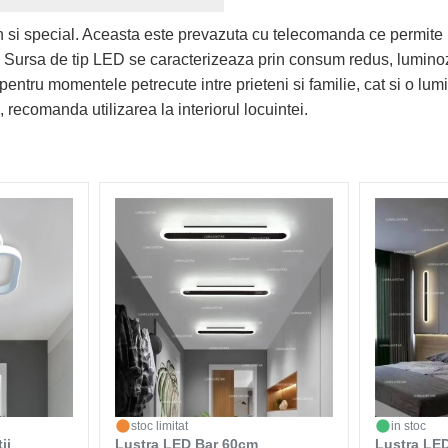
n si special. Aceasta este prevazuta cu telecomanda ce permite 
a. Sursa de tip LED se caracterizeaza prin consum redus, luminoz
pentru momentele petrecute intre prieteni si familie, cat si o lu
, recomanda utilizarea la interiorul locuintei.
stoc limitat
in stoc
ii
Lustra LED Bar 60cm
Lustra LE