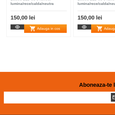
lumina/rece/calda/neutra
lumina/rece/calda/ne
150,00 lei
150,00 lei
Adauga in cos
Adauga
Aboneaza-te l