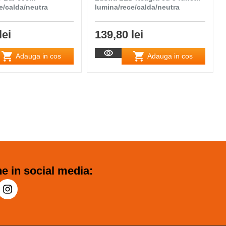
e/calda/neutra
lumina/rece/calda/neutra
lei
139,80 lei
Adauga in cos
Adauga in cos
e in social media: