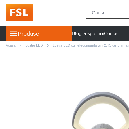
Produse
Blog
Despre noi
Contact
Acasa
Lustre LED
Lustra LED cu Telecomanda wifi 2.4G cu lumina/re