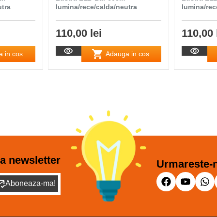
utra
lumina/rece/calda/neutra
lumina/rec
110,00 lei
110,00 
 in cos
Adauga in cos
a newsletter
Urmareste-n
Aboneaza-ma!