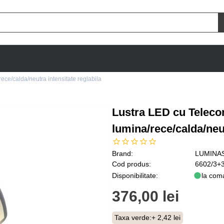
ce/calda/neutra intensitate reglabila
Lustra LED cu Teleco
lumina/rece/calda/neut
Brand:
LUMINA
Cod produs:
6602/3+
Disponibilitate:
la com
376,00 lei
Taxa verde:
+ 2,42 lei