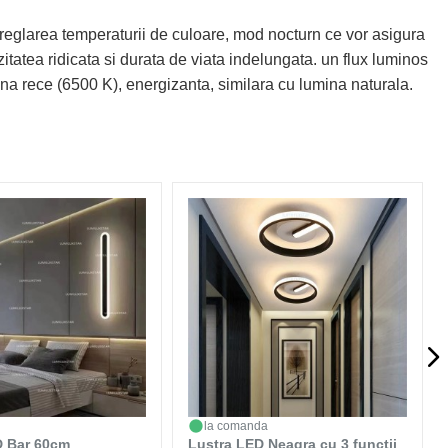
reglarea temperaturii de culoare, mod nocturn ce vor asigura
itatea ridicata si durata de viata indelungata. un flux luminos
mina rece (6500 K), energizanta, similara cu lumina naturala.
la comanda
D Bar 60cm
Lustra LED Neagra cu 3 functii