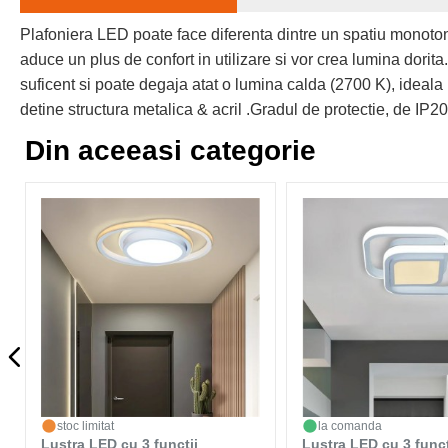
Plafoniera LED poate face diferenta dintre un spatiu monoto
aduce un plus de confort in utilizare si vor crea lumina dorit
suficent si poate degaja atat o lumina calda (2700 K), ideala 
detine structura metalica & acril .Gradul de protectie, de IP20
Din aceeasi categorie
stoc limitat
la comanda
Lustra LED cu 3 functii
Lustra LED cu 3 funct