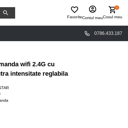
0
Favorite
Cosul meu
Contul meu
0786.433.187
manda wifi 2.4G cu
ra intensitate reglabila
STAR
3
anda