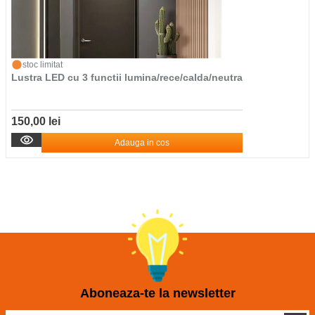
stoc limitat
Lustra LED cu 3 functii lumina/rece/calda/neutra
150,00 lei
Adauga in cos
Aboneaza-te la newsletter