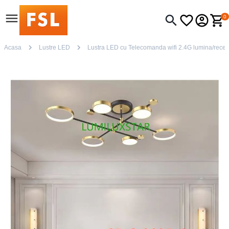
0
Acasa
Lustre LED
Lustra LED cu Telecomanda wifi 2.4G lumina/rece/ca