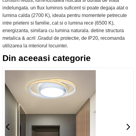
consum redus, luminozitatea ridicata si durata de viata
indelungata. un flux luminos suficent si poate degaja atat o
lumina calda (2700 K), ideala pentru momentele petrecute
intre prieteni si familie, cat si o lumina rece (6500 K),
energizanta, similara cu lumina naturala. detine structura
metalica & acril .Gradul de protectie, de IP20, recomanda
utilizarea la interiorul locuintei.
Din aceeasi categorie