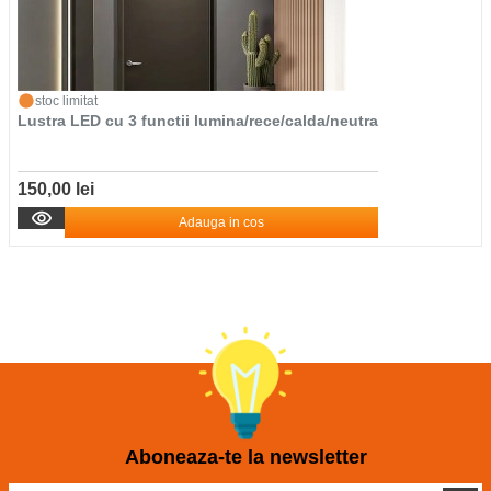
stoc limitat
Lustra LED cu 3 functii lumina/rece/calda/neutra
150,00 lei
Adauga in cos
Aboneaza-te la newsletter