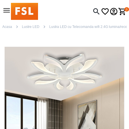
0
Acasa
Lustre LED
Lustra LED cu Telecomanda wifi 2.4G lumina/rece/ca