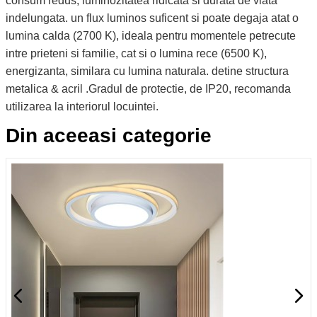
consum redus, luminozitatea ridicata si durata de viata
indelungata. un flux luminos suficent si poate degaja atat o
lumina calda (2700 K), ideala pentru momentele petrecute
intre prieteni si familie, cat si o lumina rece (6500 K),
energizanta, similara cu lumina naturala. detine structura
metalica & acril .Gradul de protectie, de IP20, recomanda
utilizarea la interiorul locuintei.
Din aceeasi categorie