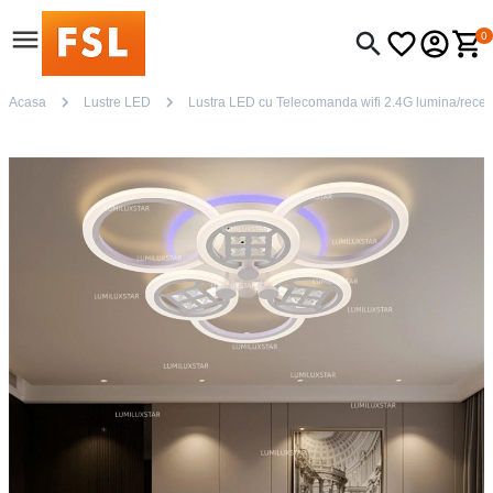
0
Acasa
Lustre LED
Lustra LED cu Telecomanda wifi 2.4G lumina/rece/ca