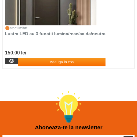
stoc limitat
Lustra LED cu 3 functii lumina/rece/calda/neutra
150,00 lei
Adauga in cos
Aboneaza-te la newsletter