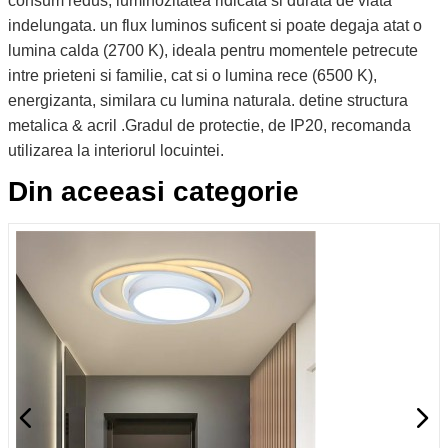
consum redus, luminozitatea ridicata si durata de viata
indelungata. un flux luminos suficent si poate degaja atat o
lumina calda (2700 K), ideala pentru momentele petrecute
intre prieteni si familie, cat si o lumina rece (6500 K),
energizanta, similara cu lumina naturala. detine structura
metalica & acril .Gradul de protectie, de IP20, recomanda
utilizarea la interiorul locuintei.
Din aceeasi categorie