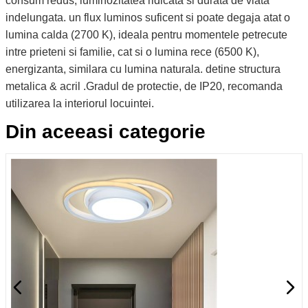
consum redus, luminozitatea ridicata si durata de viata
indelungata. un flux luminos suficent si poate degaja atat o
lumina calda (2700 K), ideala pentru momentele petrecute
intre prieteni si familie, cat si o lumina rece (6500 K),
energizanta, similara cu lumina naturala. detine structura
metalica & acril .Gradul de protectie, de IP20, recomanda
utilizarea la interiorul locuintei.
Din aceeasi categorie