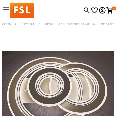
0
Acasa
Lustre LED
Lustra LED cu Telecomanda wifi 2.4G lumina/rece/ca