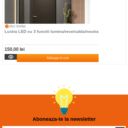
stoc limitat
Lustra LED cu 3 functii lumina/rece/calda/neutra
150,00 lei
Adauga in cos
Aboneaza-te la newsletter