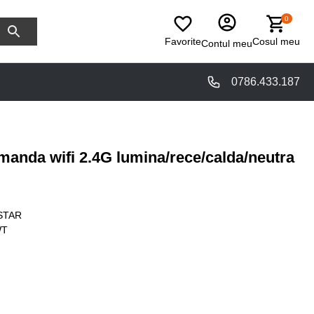
0
Favorite
Cosul meu
Contul meu
0786.433.187
manda wifi 2.4G lumina/rece/calda/neutra
STAR
WT