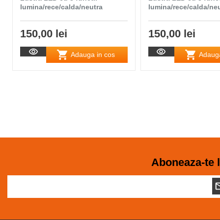
lumina/rece/calda/neutra
lumina/rece/calda/ne
150,00 lei
150,00 lei
Adauga in cos
Adauga
Aboneaza-te l