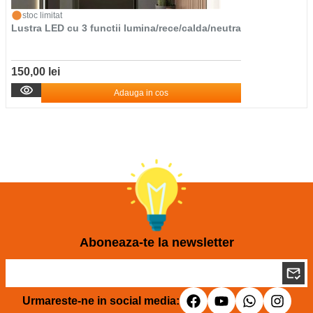
stoc limitat
Lustra LED cu 3 functii lumina/rece/calda/neutra
150,00 lei
Adauga in cos
Aboneaza-te la newsletter
Urmareste-ne in social media: