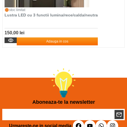
stoc limitat
Lustra LED cu 3 functii lumina/rece/calda/neutra
150,00 lei
Adauga in cos
Aboneaza-te la newsletter
Urmareste-ne in social media: