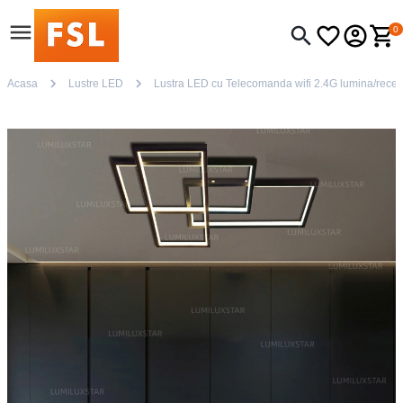
0
Acasa
Lustre LED
Lustra LED cu Telecomanda wifi 2.4G lumina/rece/ca