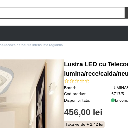
/rece/calda/neutra intensitate reglabila
Lustra LED cu Teleco
lumina/rece/calda/neut
Brand:
LUMINA
Cod produs:
6717/5
Disponibilitate:
la com
456,00 lei
Taxa verde:
+ 2,42 lei