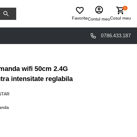
0
Favorite
Cosul meu
Contul meu
0786.433.187
manda wifi 50cm 2.4G
ra intensitate reglabila
STAR
anda