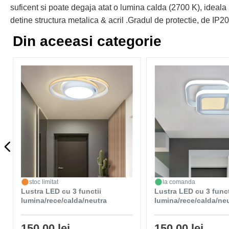
suficent si poate degaja atat o lumina calda (2700 K), ideala 
detine structura metalica & acril .Gradul de protectie, de IP20
Din aceeasi categorie
stoc limitat
la comanda
Lustra LED cu 3 functii
Lustra LED cu 3 funct
lumina/rece/calda/neutra
lumina/rece/calda/ne
150,00 lei
150,00 lei