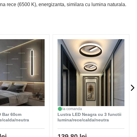
mina rece (6500 K), energizanta, similara cu lumina naturala.
la comanda
D Bar 60cm
Lustra LED Neagra cu 3 functii
e/calda/neutra
lumina/rece/calda/neutra
lei
139,80 lei