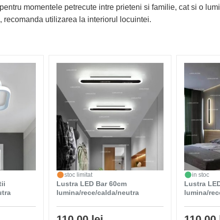
pentru momentele petrecute intre prieteni si familie, cat si o lu
, recomanda utilizarea la interiorul locuintei.
stoc limitat
in stoc
ii
Lustra LED Bar 60cm
Lustra LE
utra
lumina/rece/calda/neutra
lumina/rec
110,00 lei
110,00 