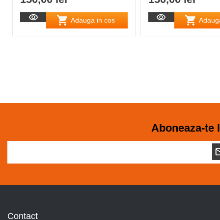
Adauga in cos
Adauga
Aboneaza-te l
Contact