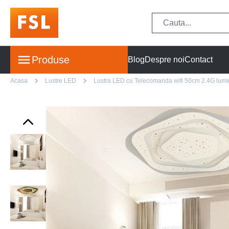
Produse
Blog
Despre noi
Contact
Acasa
Lustre LED
Lustra LED cu Telecomanda wifi 50cm 2.4G lumina