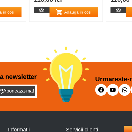
 in cos
Adauga in cos
a newsletter
Urmareste-n
Aboneaza-ma!
Informatii
Servicii clienti