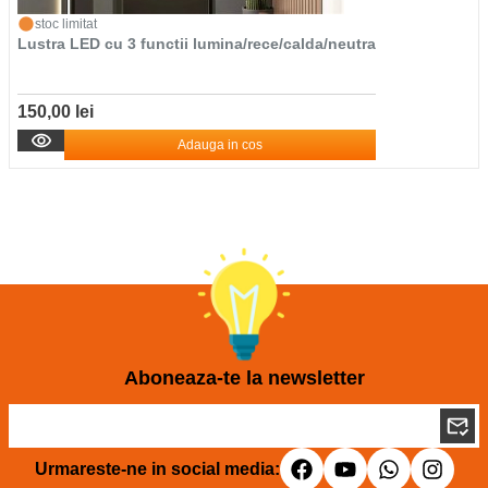
stoc limitat
Lustra LED cu 3 functii lumina/rece/calda/neutra
150,00 lei
Adauga in cos
Aboneaza-te la newsletter
Urmareste-ne in social media: