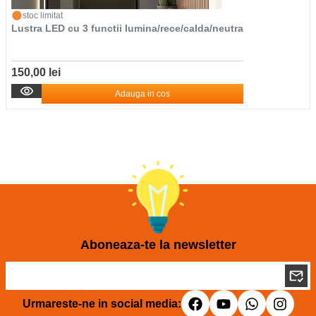
stoc limitat
Lustra LED cu 3 functii lumina/rece/calda/neutra
150,00 lei
Adauga in cos
Aboneaza-te la newsletter
Urmareste-ne in social media: