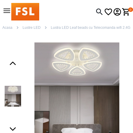
0
Acasa
Lustre LED
Lustra LED Leaf beads cu Telecomanda wifi 2.4G lu