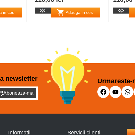
 in cos
Adauga in cos
a newsletter
Urmareste-n
Aboneaza-ma!
Informatii
Servicii clienti