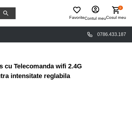
0
Favorite
Cosul meu
Contul meu
0786.433.187
s cu Telecomanda wifi 2.4G
ra intensitate reglabila