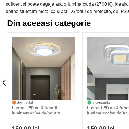
suficent si poate degaja atat o lumina calda (2700 K), ideala 
detine structura metalica & acril .Gradul de protectie, de IP20
Din aceeasi categorie
stoc limitat
la comanda
Lustra LED cu 3 functii
Lustra LED cu 3 funct
lumina/rece/calda/neutra
lumina/rece/calda/ne
150,00 lei
150,00 lei