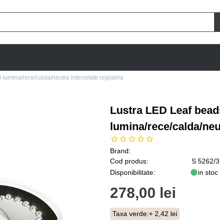
lumina/rece/calda/neutra intensitate reglabila
Lustra LED Leaf bead
lumina/rece/calda/neut
Brand:
Cod produs:
S 5262/3
Disponibilitate:
in stoc
278,00 lei
Taxa verde:
+ 2,42 lei