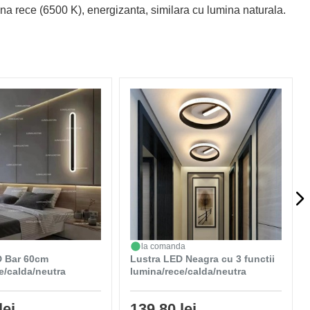
mina rece (6500 K), energizanta, similara cu lumina naturala.
la comanda
D Bar 60cm
Lustra LED Neagra cu 3 functii
e/calda/neutra
lumina/rece/calda/neutra
lei
139,80 lei