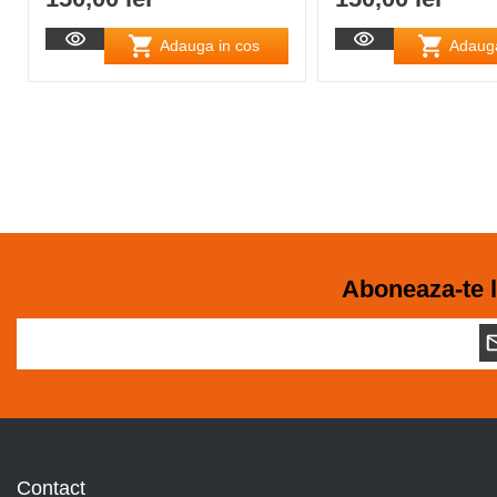
Adauga in cos
Adauga
Aboneaza-te l
Contact