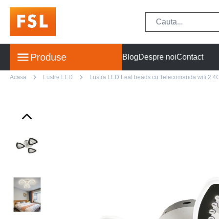
Produse
Blog
Despre noi
Contact
Acasa
Lustre LED
Lustra LED Leaf beads cu Telecomanda wifi 2.4G 