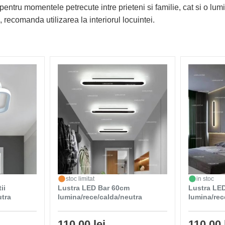
pentru momentele petrecute intre prieteni si familie, cat si o lu
, recomanda utilizarea la interiorul locuintei.
stoc limitat
in stoc
ii
Lustra LED Bar 60cm
Lustra LE
utra
lumina/rece/calda/neutra
lumina/rec
110,00 lei
110,00 