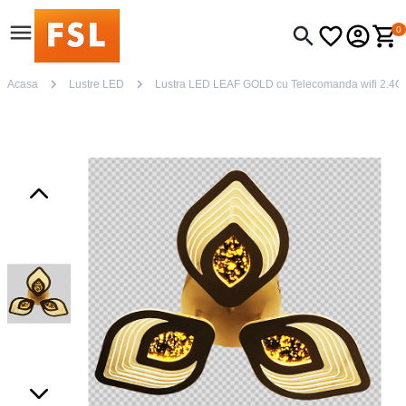
0
Acasa
Lustre LED
Lustra LED LEAF GOLD cu Telecomanda wifi 2.4G lu