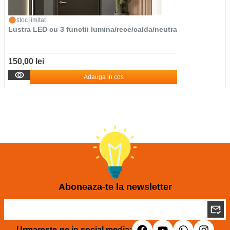
stoc limitat
Lustra LED cu 3 functii lumina/rece/calda/neutra
150,00 lei
Adauga in cos
Aboneaza-te la newsletter
Urmareste-ne in social media: