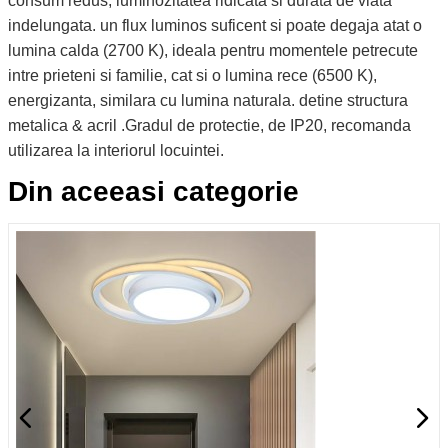
consum redus, luminozitatea ridicata si durata de viata
indelungata. un flux luminos suficent si poate degaja atat o
lumina calda (2700 K), ideala pentru momentele petrecute
intre prieteni si familie, cat si o lumina rece (6500 K),
energizanta, similara cu lumina naturala. detine structura
metalica & acril .Gradul de protectie, de IP20, recomanda
utilizarea la interiorul locuintei.
Din aceeasi categorie