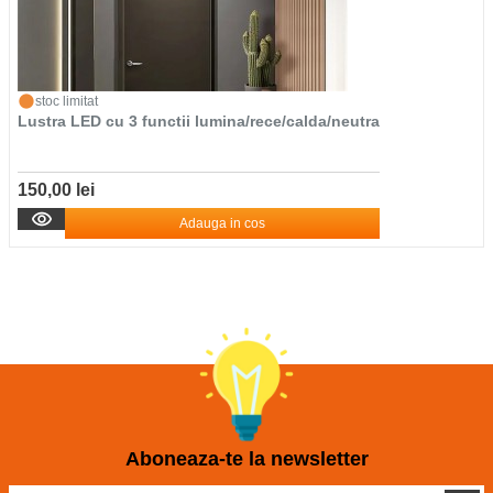
stoc limitat
Lustra LED cu 3 functii lumina/rece/calda/neutra
150,00 lei
Adauga in cos
Aboneaza-te la newsletter