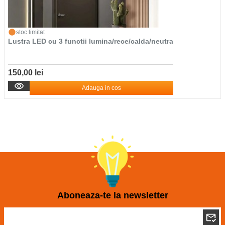
stoc limitat
Lustra LED cu 3 functii lumina/rece/calda/neutra
150,00 lei
Adauga in cos
Aboneaza-te la newsletter