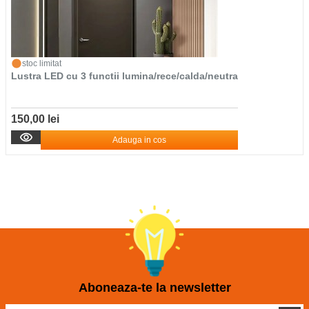
stoc limitat
Lustra LED cu 3 functii lumina/rece/calda/neutra
150,00 lei
Adauga in cos
Aboneaza-te la newsletter