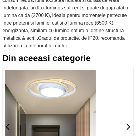
consum redus, luminozitatea ridicata si durata de viata
indelungata. un flux luminos suficent si poate degaja atat o
lumina calda (2700 K), ideala pentru momentele petrecute
intre prieteni si familie, cat si o lumina rece (6500 K),
energizanta, similara cu lumina naturala. detine structura
metalica & acril .Gradul de protectie, de IP20, recomanda
utilizarea la interiorul locuintei.
Din aceeasi categorie