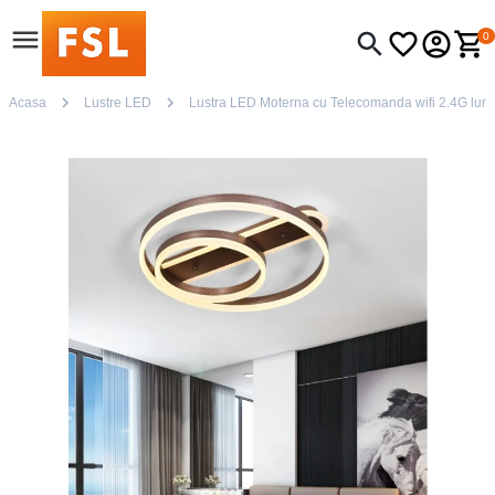
0
Acasa
Lustre LED
Lustra LED Moterna cu Telecomanda wifi 2.4G lumin