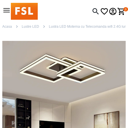
0
Acasa
Lustre LED
Lustra LED Moterna cu Telecomanda wifi 2.4G lumin