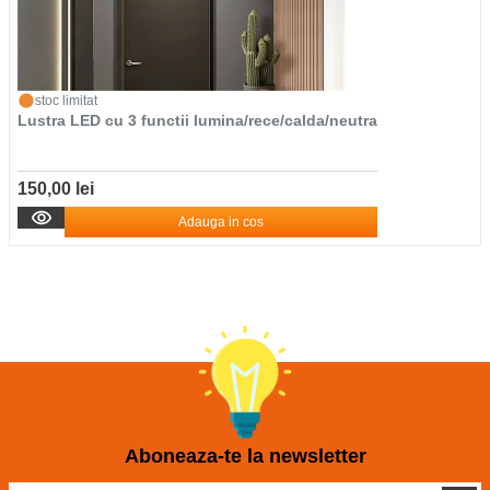
stoc limitat
Lustra LED cu 3 functii lumina/rece/calda/neutra
150,00 lei
Adauga in cos
Aboneaza-te la newsletter