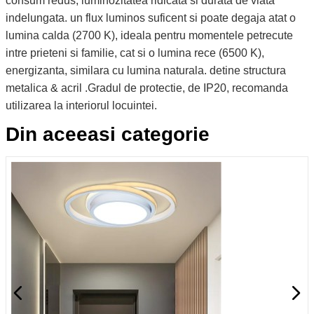
consum redus, luminozitatea ridicata si durata de viata
indelungata. un flux luminos suficent si poate degaja atat o
lumina calda (2700 K), ideala pentru momentele petrecute
intre prieteni si familie, cat si o lumina rece (6500 K),
energizanta, similara cu lumina naturala. detine structura
metalica & acril .Gradul de protectie, de IP20, recomanda
utilizarea la interiorul locuintei.
Din aceeasi categorie