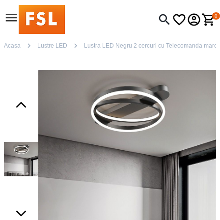
0
Acasa
Lustre LED
Lustra LED Negru 2 cercuri cu Telecomanda maro wif