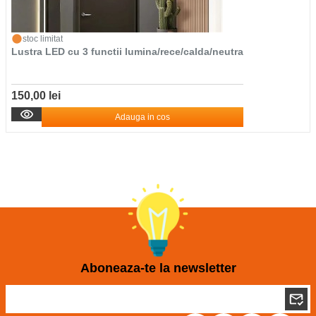
stoc limitat
Lustra LED cu 3 functii lumina/rece/calda/neutra
150,00 lei
Adauga in cos
Aboneaza-te la newsletter