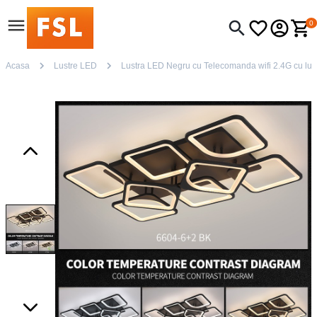
0
Acasa
Lustre LED
Lustra LED Negru cu Telecomanda wifi 2.4G cu lumi