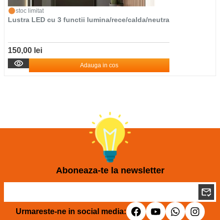
stoc limitat
Lustra LED cu 3 functii lumina/rece/calda/neutra
150,00 lei
Adauga in cos
Aboneaza-te la newsletter
Urmareste-ne in social media: