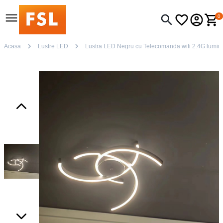
0
Acasa
Lustre LED
Lustra LED Negru cu Telecomanda wifi 2.4G lumina/