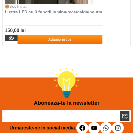
stoc limitat
Lustra LED cu 3 functii lumina/rece/calda/neutra
150,00 lei
Adauga in cos
Aboneaza-te la newsletter
Urmareste-ne in social media: