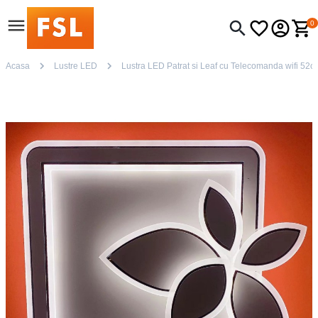
0
Acasa
Lustre LED
Lustra LED Patrat si Leaf cu Telecomanda wifi 52cm