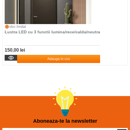
stoc limitat
Lustra LED cu 3 functii lumina/rece/calda/neutra
150,00 lei
Adauga in cos
Aboneaza-te la newsletter