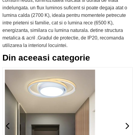
consum redus, luminozitatea ridicata si durata de viata
indelungata. un flux luminos suficent si poate degaja atat o
lumina calda (2700 K), ideala pentru momentele petrecute
intre prieteni si familie, cat si o lumina rece (6500 K),
energizanta, similara cu lumina naturala. detine structura
metalica & acril .Gradul de protectie, de IP20, recomanda
utilizarea la interiorul locuintei.
Din aceeasi categorie