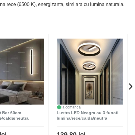
mina rece (6500 K), energizanta, similara cu lumina naturala.
la comanda
D Bar 60cm
Lustra LED Neagra cu 3 functii
e/calda/neutra
lumina/rece/calda/neutra
lei
139,80 lei