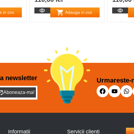
 in cos
Adauga in cos
a newsletter
Urmareste-n
Aboneaza-ma!
Informatii
Servicii clienti