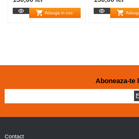
Adauga in cos
Adauga
Aboneaza-te l
Contact