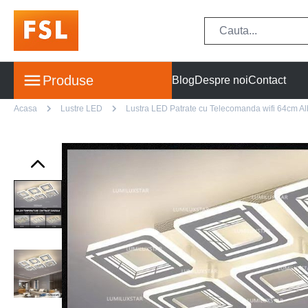
Produse
Blog
Despre noi
Contact
Acasa
Lustre LED
Lustra LED Patrate cu Telecomanda wifi 64cm Alba