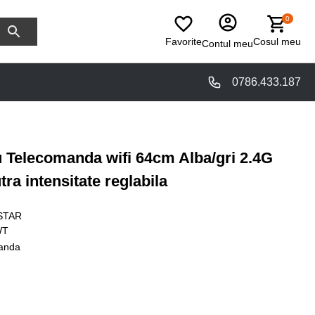
0
Favorite
Cosul meu
Contul meu
0786.433.187
u Telecomanda wifi 64cm Alba/gri 2.4G
ra intensitate reglabila
STAR
WT
anda