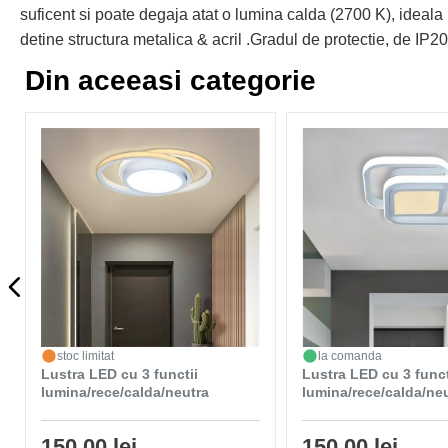
suficent si poate degaja atat o lumina calda (2700 K), ideala 
detine structura metalica & acril .Gradul de protectie, de IP20
Din aceeasi categorie
stoc limitat
la comanda
Lustra LED cu 3 functii
Lustra LED cu 3 funct
lumina/rece/calda/neutra
lumina/rece/calda/ne
150,00 lei
150,00 lei