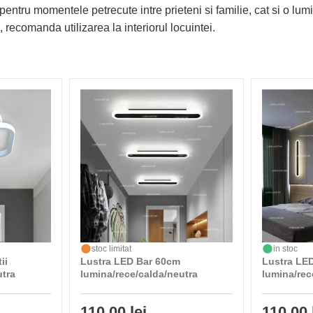
pentru momentele petrecute intre prieteni si familie, cat si o lu
, recomanda utilizarea la interiorul locuintei.
stoc limitat
in stoc
ii
Lustra LED Bar 60cm
Lustra LE
utra
lumina/rece/calda/neutra
lumina/rec
110,00 lei
110,00 