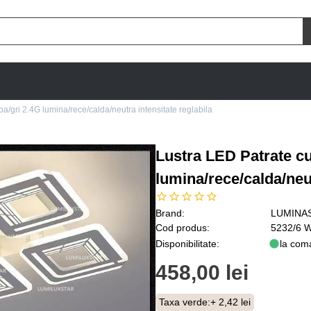
/gri 2.4G lumina/rece/calda/neutra intensitate reglabila
Lustra LED Patrate c
lumina/rece/calda/neut
Brand:
LUMINA
Cod produs:
5232/6 
Disponibilitate:
la com
458,00 lei
Taxa verde:
+ 2,42 lei