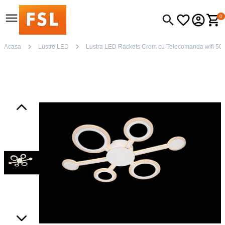
0
Acasa
Lustre LED
Lustra LED Rackets Crom cu Telecomanda wifi 50cm 