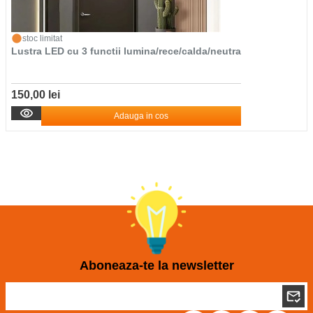
stoc limitat
Lustra LED cu 3 functii lumina/rece/calda/neutra
150,00 lei
Adauga in cos
Aboneaza-te la newsletter