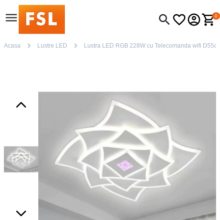
0
Acasa
Lustre LED
Lustra LED RGB 228W cu Telecomanda wifi D55cm 2.